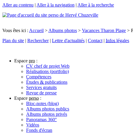
Aller au contenu
|
Aller à la navigation
|
Aller à la recherche
Vous êtes ici :
Accueil
>
Albums photos
>
Vacances Tharon Plage
> P
Plan du site
|
Rechercher
|
Lettre d'actualités
|
Contact
|
Infos
légales
Espace
pro
:
CV
chef de projet Web
Réalisations (portfolio)
Compétences
Études
&
publications
Services gratuits
Revue de presse
Espace
perso
:
Bloc-notes (
blog
)
Albums photos publics
Albums photos privés
Panoramas 360
°
Vidéos
Fonds d'écran