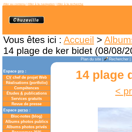
Aller au contenu
|
Aller à la navigation
|
Aller à la recherche
Vous êtes ici :
Accueil
>
Album
14 plage de ker bidet (08/08/2
Plan du site
|
Rechercher
|
14 plage 
Espace
pro
:
CV
chef de projet Web
Réalisations (portfolio)
Compétences
< p
Études
&
publications
Services gratuits
Revue de presse
Espace
perso
:
Bloc-notes (
blog
)
Albums photos publics
Albums photos privés