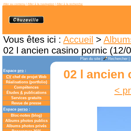
Aller au contenu
|
Aller à la navigation
|
Aller à la recherche
Vous êtes ici :
Accueil
>
Album
02 l ancien casino pornic (12/
Plan du site
|
Rechercher
|
02 l ancien 
Espace
pro
:
CV
chef de projet Web
Réalisations (portfolio)
Compétences
< p
Études
&
publications
Services gratuits
Revue de presse
Espace
perso
:
Bloc-notes (
blog
)
Albums photos publics
Albums photos privés