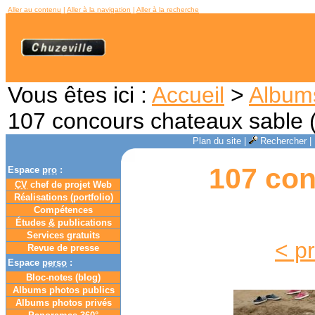
Aller au contenu
|
Aller à la navigation
|
Aller à la recherche
Vous êtes ici :
Accueil
>
Album
107 concours chateaux sable 
Plan du site
|
Rechercher
|
107 con
Espace
pro
:
CV
chef de projet Web
Réalisations (portfolio)
Compétences
Études
&
publications
Services gratuits
< p
Revue de presse
Espace
perso
:
Bloc-notes (
blog
)
Albums photos publics
Albums photos privés