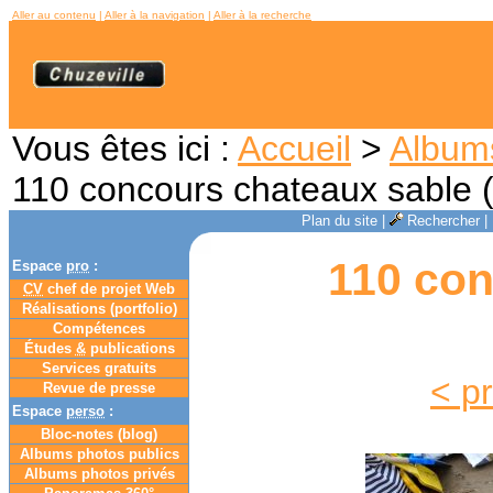
Aller au contenu
|
Aller à la navigation
|
Aller à la recherche
Vous êtes ici :
Accueil
>
Album
110 concours chateaux sable 
Plan du site
|
Rechercher
|
110 con
Espace
pro
:
CV
chef de projet Web
Réalisations (portfolio)
Compétences
Études
&
publications
Services gratuits
< p
Revue de presse
Espace
perso
:
Bloc-notes (
blog
)
Albums photos publics
Albums photos privés