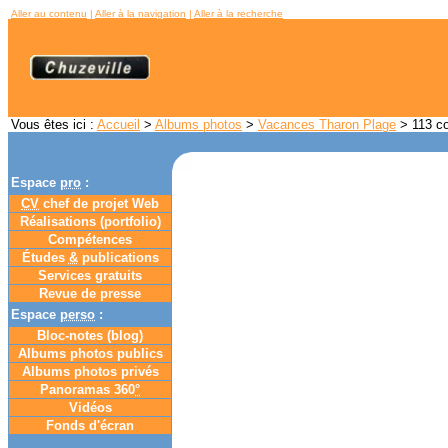
Aller au contenu
|
Aller à la navigation
|
Aller à la recherche
Vous êtes ici :
Accueil
>
Albums photos
>
Vacances Tharon Plage
> 113 co
Espace
pro
:
CV
chef de projet Web
Réalisations (portfolio)
Compétences
Études
&
publications
Services gratuits
Revue de presse
Espace
perso
:
Bloc-notes (
blog
)
Albums photos publics
Albums photos privés
Panoramas 360
°
Vidéos
Fonds d'écran