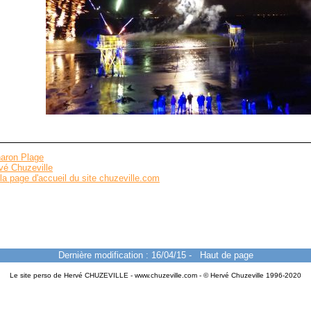
aron Plage
vé Chuzeville
la page d'accueil du site chuzeville.com
Dernière modification : 16/04/15
-
Haut de page
Le site perso de Hervé CHUZEVILLE - www.chuzeville.com - © Hervé Chuzeville 1996-2020