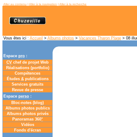
Aller au contenu
|
Aller à la navigation
|
Aller à la recherche
Vous êtes ici :
Accueil
>
Albums photos
>
Vacances Tharon Plage
> 08 ill
Espace
pro
:
CV
chef de projet Web
Réalisations (portfolio)
Compétences
Études
&
publications
Services gratuits
Revue de presse
Espace
perso
:
Bloc-notes (
blog
)
Albums photos publics
Albums photos privés
Panoramas 360
°
Vidéos
Fonds d'écran