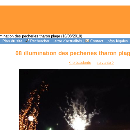
umination des pecheries tharon plage (16/08/2019)
Plan du site
|
Rechercher
|
Lettre d'actualités
|
Contact
|
Infos
légales
08 illumination des pecheries tharon plag
< précédente
|
suivante >