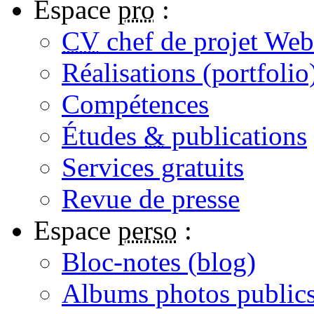
Espace
pro
:
CV
chef de projet Web
Réalisations (portfolio
Compétences
Études
&
publications
Services gratuits
Revue de presse
Espace
perso
:
Bloc-notes (
blog
)
Albums photos public