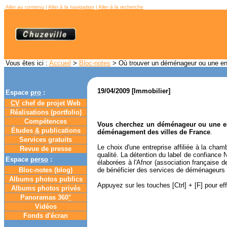
Aller au contenu
|
Aller à la navigation
|
Aller à la recherche
Vous êtes ici :
Accueil
>
Bloc-notes
> Où trouver un déménageur ou une en
19/04/2009 [Immobilier]
Espace
pro
:
CV
chef de projet Web
Réalisations (portfolio)
Compétences
Vous cherchez un déménageur ou une en
Études
&
publications
déménagement des villes de France
.
Services gratuits
Le choix d'une entreprise affiliée à la c
Revue de presse
qualité. La détention du label de confiance
Espace
perso
:
élaborées à l'Afnor (association française d
Bloc-notes (
blog
)
de bénéficier des services de déménageurs f
Albums photos publics
Appuyez sur les touches [Ctrl] + [F] pour e
Albums photos privés
Panoramas 360
°
Vidéos
Fonds d'écran