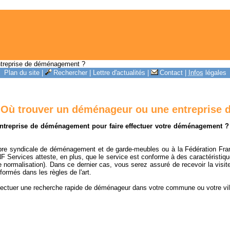
treprise de déménagement ?
Plan du site
|
Rechercher
|
Lettre d'actualités
|
Contact
|
Infos
légales
Où trouver un déménageur ou une entreprise
treprise de déménagement pour faire effectuer votre déménagement ? 
hambre syndicale de déménagement et de garde-meubles ou à la Fédération F
 NF Services atteste, en plus, que le service est conforme à des caractéristi
e normalisation). Dans ce dernier cas, vous serez assuré de recevoir la visit
ormés dans les règles de l'art.
ffectuer une recherche rapide de déménageur dans votre commune ou votre vill