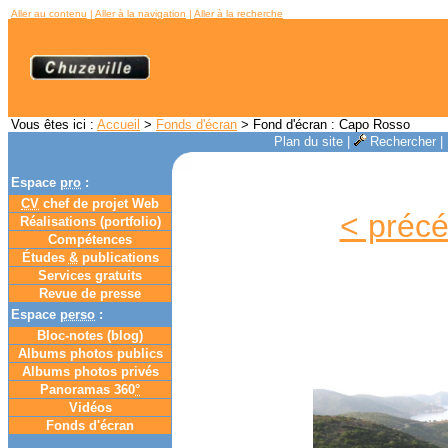
Aller au contenu
|
Aller à la navigation
|
Aller à la recherche
Vous êtes ici :
Accueil
>
Fonds d'écran
> Fond d'écran : Capo Rosso
Plan du site
|
Rechercher
|
Espace
pro
:
CV
chef de projet Web
< préc
Réalisations (portfolio)
Compétences
Études
&
publications
Services gratuits
Revue de presse
Espace
perso
:
Bloc-notes (
blog
)
Albums photos publics
Albums photos privés
Panoramas 360
°
Vidéos
Fonds d'écran