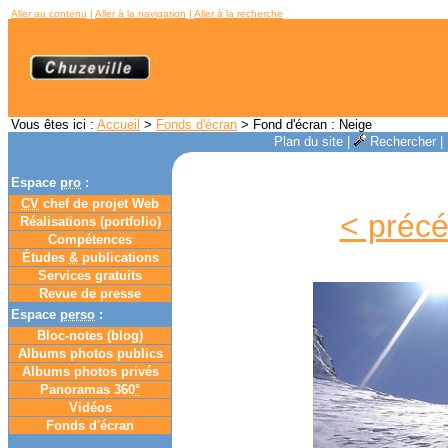
Aller au contenu
|
Aller à la navigation
|
Aller à la recherche
Vous êtes ici :
Accueil
>
Fonds d'écran
> Fond d'écran : Neige
Plan du site
|
Rechercher
|
Espace
pro
:
CV
chef de projet Web
< préc
Réalisations (portfolio)
Compétences
Études
&
publications
Services gratuits
Revue de presse
Espace
perso
:
Bloc-notes (
blog
)
Albums photos publics
Albums photos privés
Panoramas 360
°
Vidéos
Fonds d'écran