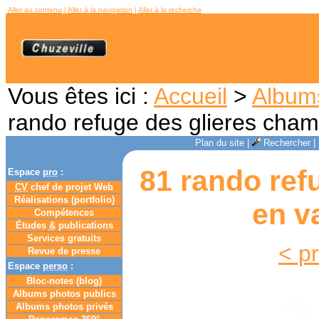
Aller au contenu
|
Aller à la navigation
|
Aller à la recherche
Vous êtes ici :
Accueil
>
Album
rando refuge des glieres cha
Plan du site
|
Rechercher
|
81 rando ref
Espace
pro
:
CV
chef de projet Web
Réalisations (portfolio)
en v
Compétences
Études
&
publications
Services gratuits
< p
Revue de presse
Espace
perso
:
Bloc-notes (
blog
)
Albums photos publics
Albums photos privés