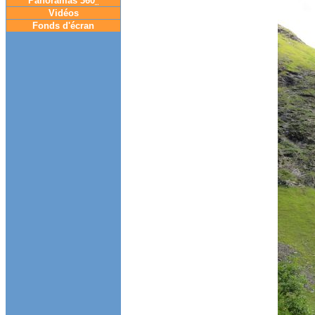
Panoramas 360
°
Vidéos
Fonds d'écran