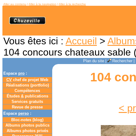
Aller au contenu
|
Aller à la navigation
|
Aller à la recherche
Vous êtes ici :
Accueil
>
Album
104 concours chateaux sable 
Plan du site
|
Rechercher
|
104 con
Espace
pro
:
CV
chef de projet Web
Réalisations (portfolio)
Compétences
Études
&
publications
Services gratuits
< p
Revue de presse
Espace
perso
:
Bloc-notes (
blog
)
Albums photos publics
Albums photos privés