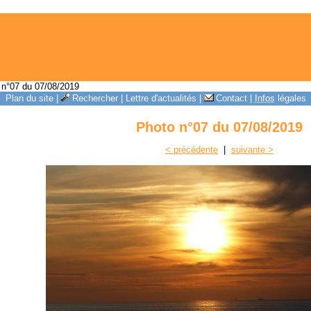
n°07 du 07/08/2019
Plan du site
|
Rechercher
|
Lettre d'actualités
|
Contact
|
Infos
légales
Photo n°07 du 07/08/2019
< précédente
|
suivante >