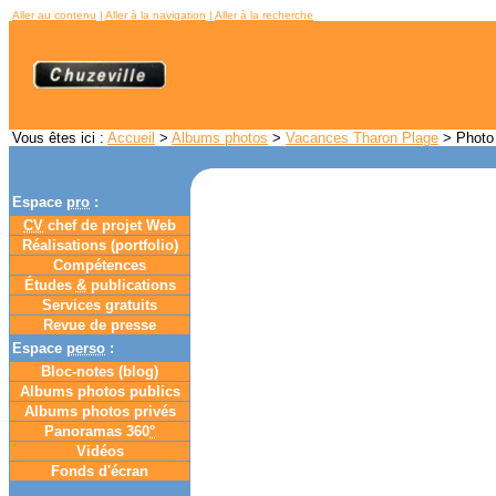
Aller au contenu
|
Aller à la navigation
|
Aller à la recherche
Vous êtes ici :
Accueil
>
Albums photos
>
Vacances Tharon Plage
> Photo 
Espace
pro
:
CV
chef de projet Web
Réalisations (portfolio)
Compétences
Études
&
publications
Services gratuits
Revue de presse
Espace
perso
:
Bloc-notes (
blog
)
Albums photos publics
Albums photos privés
Panoramas 360
°
Vidéos
Fonds d'écran