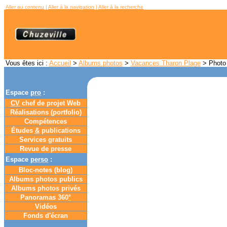
Aller au contenu
|
Aller à la navigation
|
Aller à la recherche
Vous êtes ici :
Accueil
>
Albums photos
>
Vacances Tharon Plage
> Photo 
Espace
pro
:
CV
chef de projet Web
Réalisations (portfolio)
Compétences
Études
&
publications
Services gratuits
Revue de presse
Espace
perso
:
Bloc-notes (
blog
)
Albums photos publics
Albums photos privés
Panoramas 360
°
Vidéos
Fonds d'écran