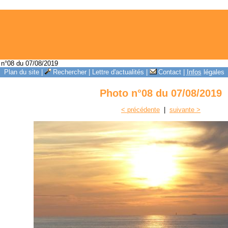
n°08 du 07/08/2019
Plan du site
|
Rechercher
|
Lettre d'actualités
|
Contact
|
Infos
légales
Photo n°08 du 07/08/2019
< précédente
|
suivante >