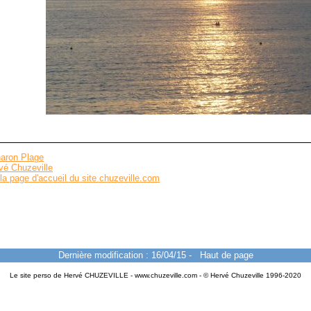
aron Plage
vé Chuzeville
la page d'accueil du site chuzeville.com
Dernière modification : 16/04/15
-
Haut de page
Le site perso de Hervé CHUZEVILLE - www.chuzeville.com - © Hervé Chuzeville 1996-2020