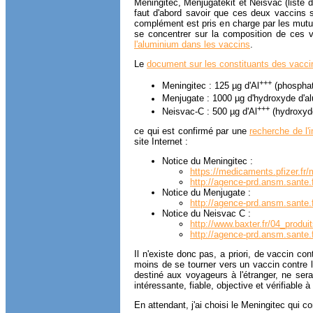
Meningitec, Menjugatekit et Neisvac (liste 
faut d'abord savoir que ces deux vaccins 
complément est pris en charge par les mutue
se concentrer sur la composition de ces va
l'aluminium dans les vaccins
.
Le
document sur les constituants des vacci
+++
Meningitec : 125 µg d'Al
(phosphat
Menjugate : 1000 µg d'hydroxyde d'al
+++
Neisvac-C : 500 µg d'Al
(hydroxyde
ce qui est confirmé par une
recherche de l'
site Internet :
Notice du Meningitec :
https://medicaments.pfizer.f
http://agence-prd.ansm.sant
Notice du Menjugate :
http://agence-prd.ansm.sante
Notice du Neisvac C :
http://www.baxter.fr/04_produ
http://agence-prd.ansm.sant
Il n'existe donc pas, a priori, de vaccin c
moins de se tourner vers un vaccin contr
destiné aux voyageurs à l'étranger, ne sera
intéressante, fiable, objective et vérifiable à 
En attendant, j'ai choisi le Meningitec qui 