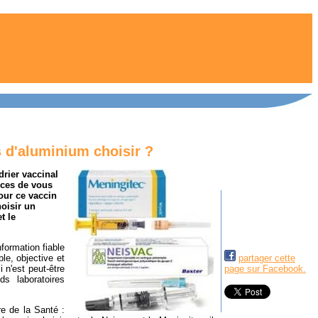
s d'aluminium choisir ?
rier vaccinal
nces de vous
our ce vaccin
hoisir un
t le
nformation fiable
le, objective et
partager cette
i n'est peut-être
page sur Facebook.
s laboratoires
re de la Santé :