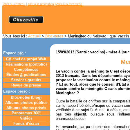
Aller au contenu
|
Aller à la navigation
|
Aller à la recherche
Vous êtes ici :
Accueil
>
Bloc-notes
> Meningitec ou Neisvac : quel vaccin 
15/09/2013 [Santé : vaccins] - mise à jour
Espace
pro
:
CV
chef de projet Web
Men
Réalisations (portfolio)
Compétences
Le vaccin contre la méningite C est dés
Études
&
publications
2013 français. Dans les départements ay
Services gratuits
proposer la vaccination contre le méning
? Et surtout, alors que le conseil d'État
Revue de presse
vaccin contre la méningite C sans alumin
Espace
perso
:
Meningitec ?
Bloc-notes (
blog
)
Outre la bataille de chiffres sur la comparais
Albums photos publics
sur le rapport bénéfice/risque du vaccin con
Albums photos privés
vérifiable à ce sujet !). Aussi, à défaut, es
Panoramas 360
°
pas très objectif, puisque sous l'infl
Vidéos
pharmaceutiques.
Fonds d'écran
En revanche, j'ai pu obtenir des informatio