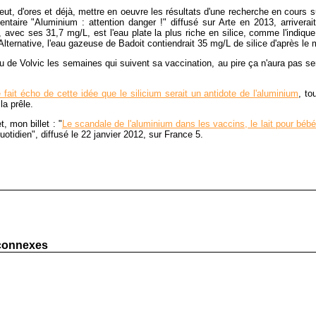
peut, d'ores et déjà, mettre en oeuvre les résultats d'une recherche en cours
taire "Aluminium : attention danger !" diffusé sur Arte en 2013, arriverait
vic, avec ses 31,7 mg/L, est l'eau plate la plus riche en silice, comme l'ind
 Alternative, l'eau gazeuse de Badoit contiendrait 35 mg/L de silice d'après le
u de Volvic les semaines qui suivent sa vaccination, au pire ça n'aura pas se
 fait écho de cette idée que le silicium serait un antidote de l'aluminium
, to
la prêle.
, mon billet : "
Le scandale de l'aluminium dans les vaccins, le lait pour bébé
tidien", diffusé le 22 janvier 2012, sur France 5.
 connexes