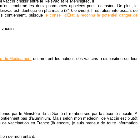
vaccin choisir entre le Neisvac et le Meningitec, il
m'ont confirmé les deux pharmacies appelées pour l'occasion. De plus, le
svac est identique en pharmacie (24 € environ). Il est alors intéressant de
ils contiennent, puisque
le conseil d'État a reconnu le potentiel danger de
 vaccins :
té du Médicament
qui mettent les notices des vaccins à disposition sur leur
u
tenus par le Ministère de la Santé et remboursés par la sécurité sociale. A
tiennent pas d'aluminium. Mais selon mon médecin, ce vaccin est plutôt
e de vaccination en France (là encore, je suis preneur de toute information
ation de mon enfant.