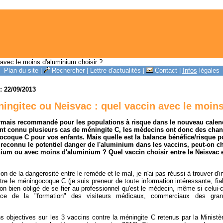
avec le moins d'aluminium choisir ?
Plan du site
|
Rechercher
|
Lettre d'actualités
|
Contact
|
Infos
légales
 : 22/09/2013
ingitec ou Neisvac : quel vaccin avec le moin
ormais recommandé pour les populations à risque dans le nouveau calend
ant connu plusieurs cas de méningite C, les médecins ont donc des cha
ocoque C pour vos enfants. Mais quelle est la balance bénéfice/risque p
 a reconnu le potentiel danger de l'aluminium dans les vaccins, peut-on c
ium ou avec moins d'aluminium ? Quel vaccin choisir entre le Neisvac e
on de la dangerosité entre le remède et le mal, je n'ai pas réussi à trouver d'i
tre le méningocoque C (je suis preneur de toute information intéressante, fiab
t-on bien obligé de se fier au professionnel qu'est le médecin, même si celui-c
uence de la "formation" des visiteurs médicaux, commerciaux des grand
ns objectives sur les 3 vaccins contre la méningite C retenus par la Ministè