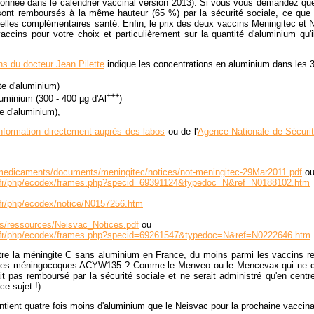
donnée dans le calendrier vaccinal version 2013). Si vous vous demandez quel 
sont remboursés à la même hauteur (65 %) par la sécurité sociale, ce que 
lles complémentaires santé. Enfin, le prix des deux vaccins Meningitec et Nei
ccins pour votre choix et particulièrement sur la quantité d'aluminium qu'
ns du docteur Jean Pilette
indique les concentrations en aluminium dans les 3
e d'aluminium)
+++
uminium (300 - 400 µg d'Al
)
 d'aluminium),
information directement auprès des labos
ou de l'
Agence Nationale de Sécuri
r/medicaments/documents/meningitec/notices/not-meningitec-29Mar2011.pdf
o
e.fr/php/ecodex/frames.php?specid=69391124&typedoc=N&ref=N0188102.htm
.fr/php/ecodex/notice/N0157256.htm
its/ressources/Neisvac_Notices.pdf
ou
e.fr/php/ecodex/frames.php?specid=69261547&typedoc=N&ref=N0222646.htm
ontre la méningite C sans aluminium en France, du moins parmi les vaccins re
e les méningocoques ACYW135 ? Comme le Menveo ou le Mencevax qui ne con
it pas remboursé par la sécurité sociale et ne serait administré qu'en centr
ce sujet !).
contient quatre fois moins d'aluminium que le Neisvac pour la prochaine vaccin