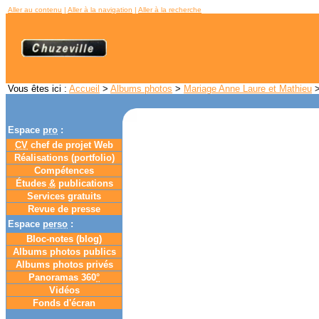
Aller au contenu
|
Aller à la navigation
|
Aller à la recherche
Vous êtes ici :
Accueil
>
Albums photos
>
Mariage Anne Laure et Mathieu
>
Espace
pro
:
CV
chef de projet Web
Réalisations (portfolio)
Compétences
Études
&
publications
Services gratuits
Revue de presse
Espace
perso
:
Bloc-notes (
blog
)
Albums photos publics
Albums photos privés
Panoramas 360
°
Vidéos
Fonds d'écran