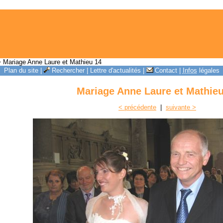
 Mariage Anne Laure et Mathieu 14
Plan du site
|
Rechercher
|
Lettre d'actualités
|
Contact
|
Infos
légales
Mariage Anne Laure et Mathieu
< précédente
|
suivante >