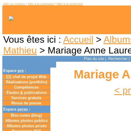
Aller au contenu
|
Aller à la navigation
|
Aller à la recherche
Vous êtes ici :
Accueil
>
Album
Mathieu
> Mariage Anne Laure
Plan du site
|
Rechercher
|
Mariage A
Espace
pro
:
CV
chef de projet Web
Réalisations (portfolio)
Compétences
< p
Études
&
publications
Services gratuits
Revue de presse
Espace
perso
:
Bloc-notes (
blog
)
Albums photos publics
Albums photos privés