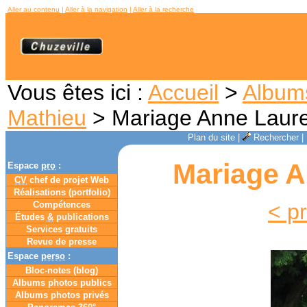
Aller au contenu
|
Aller à la navigation
|
Aller à la recherche
Vous êtes ici :
Accueil
>
Album
Mathieu
> Mariage Anne Laure
Plan du site
|
Rechercher
|
Mariage A
Espace
pro
:
CV
chef de projet Web
Réalisations (portfolio)
Compétences
< p
Études
&
publications
Services gratuits
Revue de presse
Espace
perso
:
Bloc-notes (
blog
)
Albums photos publics
Albums photos privés