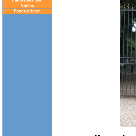
Panoramas 360
°
Vidéos
Fonds d'écran