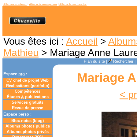
Aller au contenu
|
Aller à la navigation
|
Aller à la recherche
Vous êtes ici :
Accueil
>
Album
Mathieu
> Mariage Anne Laure
Plan du site
|
Rechercher
|
Mariage A
Espace
pro
:
CV
chef de projet Web
Réalisations (portfolio)
Compétences
< p
Études
&
publications
Services gratuits
Revue de presse
Espace
perso
:
Bloc-notes (
blog
)
Albums photos publics
Albums photos privés