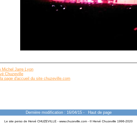
 Michel Jarre Lyon
vé Chuzeville
la page d'accueil du site chuzeville.com
Dernière modification : 16/04/15
-
Haut de page
Le site perso de Hervé CHUZEVILLE - www.chuzeville.com - © Hervé Chuzeville 1996-2020