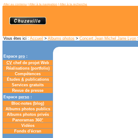
Aller au contenu
|
Aller à la navigation
|
Aller à la recherche
Vous êtes ici :
Accueil
>
Albums photos
>
Concert Jean Michel Jarre Lyon
>
Espace
pro
:
CV
chef de projet Web
Réalisations (portfolio)
Compétences
Études
&
publications
Services gratuits
Revue de presse
Espace
perso
:
Bloc-notes (
blog
)
Albums photos publics
Albums photos privés
Panoramas 360
°
Vidéos
Fonds d'écran