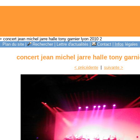
 concert jean michel jarre halle tony garnier lyon 2010 2
Plan du site
|
Rechercher
|
Lettre d'actualités
|
Contact
|
Infos
légales
concert jean michel jarre halle tony garni
< précédente
|
suivante >