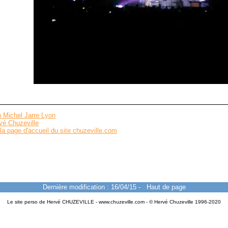
 Michel Jarre Lyon
vé Chuzeville
la page d'accueil du site chuzeville.com
Dernière modification : 16/04/15
-
Haut de page
Le site perso de Hervé CHUZEVILLE - www.chuzeville.com - © Hervé Chuzeville 1996-2020