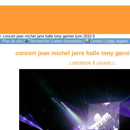
 concert jean michel jarre halle tony garnier lyon 2010 9
Plan du site
|
Rechercher
|
Lettre d'actualités
|
Contact
|
Infos
légales
concert jean michel jarre halle tony garni
< précédente
|
suivante >