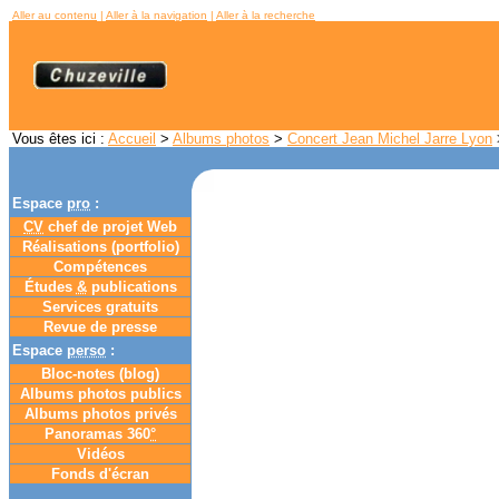
Aller au contenu
|
Aller à la navigation
|
Aller à la recherche
Vous êtes ici :
Accueil
>
Albums photos
>
Concert Jean Michel Jarre Lyon
>
Espace
pro
:
CV
chef de projet Web
Réalisations (portfolio)
Compétences
Études
&
publications
Services gratuits
Revue de presse
Espace
perso
:
Bloc-notes (
blog
)
Albums photos publics
Albums photos privés
Panoramas 360
°
Vidéos
Fonds d'écran