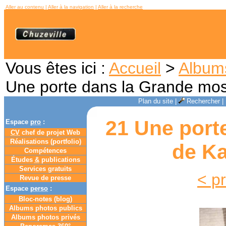
Aller au contenu
|
Aller à la navigation
|
Aller à la recherche
Vous êtes ici :
Accueil
>
Album
Une porte dans la Grande mo
Plan du site
|
Rechercher
|
21 Une port
Espace
pro
:
CV
chef de projet Web
Réalisations (portfolio)
de Ka
Compétences
Études
&
publications
Services gratuits
< p
Revue de presse
Espace
perso
:
Bloc-notes (
blog
)
Albums photos publics
Albums photos privés