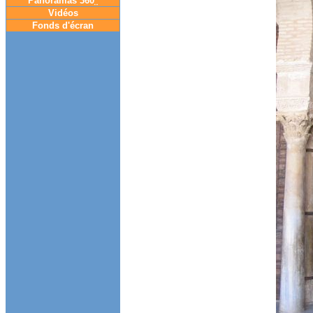
Panoramas 360
°
Vidéos
Fonds d'écran