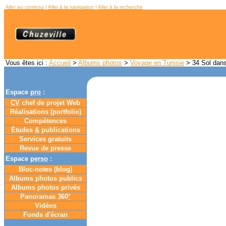
Aller au contenu
|
Aller à la navigation
|
Aller à la recherche
Vous êtes ici :
Accueil
>
Albums photos
>
Voyage en Tunisie
> 34 Sol dans
Espace
pro
:
CV
chef de projet Web
Réalisations (portfolio)
Compétences
Études
&
publications
Services gratuits
Revue de presse
Espace
perso
:
Bloc-notes (
blog
)
Albums photos publics
Albums photos privés
Panoramas 360
°
Vidéos
Fonds d'écran