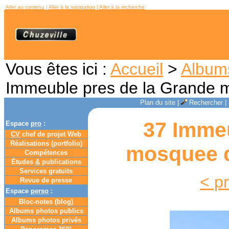
Aller au contenu
|
Aller à la navigation
|
Aller à la recherche
Vous êtes ici :
Accueil
>
Album
Immeuble pres de la Grande 
Plan du site
|
Rechercher
|
37 Immeu
Espace
pro
:
CV
chef de projet Web
Réalisations (portfolio)
mosquee d
Compétences
Études
&
publications
Services gratuits
< p
Revue de presse
Espace
perso
:
Bloc-notes (
blog
)
Albums photos publics
Albums photos privés