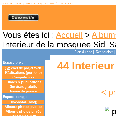
Aller au contenu
|
Aller à la navigation
|
Aller à la recherche
Vous êtes ici :
Accueil
>
Album
Interieur de la mosquee Sidi 
Plan du site
|
Rechercher
|
44 Interieu
Espace
pro
:
CV
chef de projet Web
Réalisations (portfolio)
Compétences
Études
&
publications
Services gratuits
< p
Revue de presse
Espace
perso
:
Bloc-notes (
blog
)
Albums photos publics
Albums photos privés