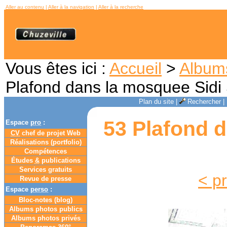
Aller au contenu
|
Aller à la navigation
|
Aller à la recherche
Vous êtes ici :
Accueil
>
Album
Plafond dans la mosquee Sidi
Plan du site
|
Rechercher
|
53 Plafond 
Espace
pro
:
CV
chef de projet Web
Réalisations (portfolio)
Compétences
Études
&
publications
Services gratuits
< p
Revue de presse
Espace
perso
:
Bloc-notes (
blog
)
Albums photos publics
Albums photos privés