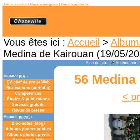
Aller au contenu
|
Aller à la navigation
|
Aller à la recherche
Vous êtes ici :
Accueil
>
Album
Medina de Kairouan (19/05/20
Plan du site
|
Rechercher
|
56 Medina 
Espace
pro
:
CV
chef de projet Web
Réalisations (portfolio)
Compétences
< p
Études
&
publications
Services gratuits
Revue de presse
Espace
perso
:
Bloc-notes (
blog
)
Albums photos publics
Albums photos privés