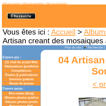
Aller au contenu
|
Aller à la navigation
|
Aller à la recherche
Vous êtes ici :
Accueil
>
Album
Artisan creant des mosaiques
Plan du site
|
Rechercher
|
04 Artisa
Espace
pro
:
CV
chef de projet Web
Réalisations (portfolio)
So
Compétences
Études
&
publications
Services gratuits
< p
Revue de presse
Espace
perso
:
Bloc-notes (
blog
)
Albums photos publics
Albums photos privés