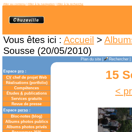
Aller au contenu
|
Aller à la navigation
|
Aller à la recherche
Vous êtes ici :
Accueil
>
Album
Sousse (20/05/2010)
Plan du site
|
Rechercher
|
15 S
Espace
pro
:
CV
chef de projet Web
Réalisations (portfolio)
Compétences
< p
Études
&
publications
Services gratuits
Revue de presse
Espace
perso
:
Bloc-notes (
blog
)
Albums photos publics
Albums photos privés