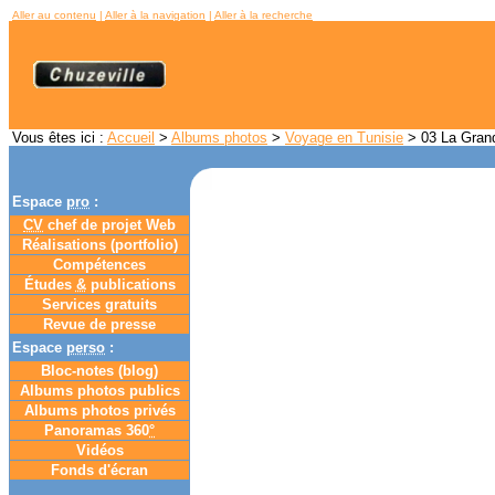
Aller au contenu
|
Aller à la navigation
|
Aller à la recherche
Vous êtes ici :
Accueil
>
Albums photos
>
Voyage en Tunisie
> 03 La Grand
Espace
pro
:
CV
chef de projet Web
Réalisations (portfolio)
Compétences
Études
&
publications
Services gratuits
Revue de presse
Espace
perso
:
Bloc-notes (
blog
)
Albums photos publics
Albums photos privés
Panoramas 360
°
Vidéos
Fonds d'écran