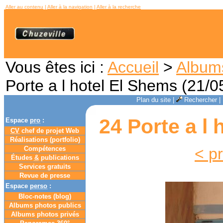
Aller au contenu
|
Aller à la navigation
|
Aller à la recherche
Vous êtes ici :
Accueil
>
Album
Porte a l hotel El Shems (21/0
Plan du site
|
Rechercher
|
24 Porte a l 
Espace
pro
:
CV
chef de projet Web
Réalisations (portfolio)
Compétences
< p
Études
&
publications
Services gratuits
Revue de presse
Espace
perso
:
Bloc-notes (
blog
)
Albums photos publics
Albums photos privés