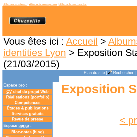
Aller au contenu
|
Aller à la navigation
|
Aller à la recherche
Vous êtes ici :
Accueil
>
Album
identities Lyon
> Exposition St
(21/03/2015)
Plan du site
|
Rechercher
|
Exposition S
Espace
pro
:
CV
chef de projet Web
Réalisations (portfolio)
Compétences
Études
&
publications
Services gratuits
< p
Revue de presse
Espace
perso
:
Bloc-notes (
blog
)