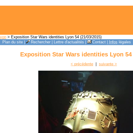
Lyon
> Exposition Star Wars identities Lyon 54 (21/03/2015)
Plan du site
|
Rechercher
|
Lettre d'actualités
|
Contact
|
Infos
légales
Exposition Star Wars identities Lyon 54
< précédente
|
suivante >