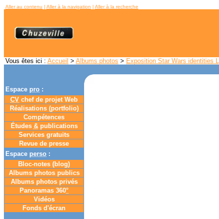
Aller au contenu
|
Aller à la navigation
|
Aller à la recherche
Vous êtes ici :
Accueil
>
Albums photos
>
Exposition Star Wars identities 
Espace
pro
:
CV
chef de projet Web
Réalisations (portfolio)
Compétences
Études
&
publications
Services gratuits
Revue de presse
Espace
perso
:
Bloc-notes (
blog
)
Albums photos publics
Albums photos privés
Panoramas 360
°
Vidéos
Fonds d'écran