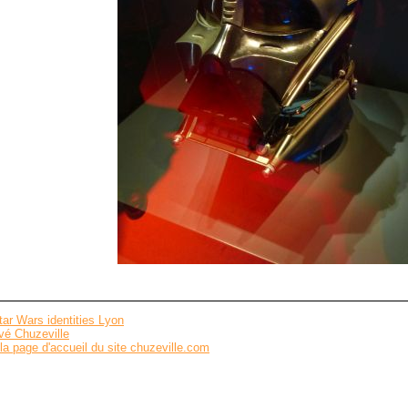
tar Wars identities Lyon
vé Chuzeville
la page d'accueil du site chuzeville.com