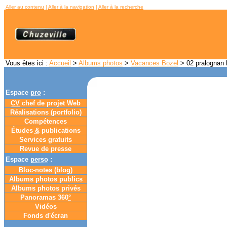
Aller au contenu
|
Aller à la navigation
|
Aller à la recherche
Vous êtes ici :
Accueil
>
Albums photos
>
Vacances Bozel
> 02 pralognan 
Espace
pro
:
CV
chef de projet Web
Réalisations (portfolio)
Compétences
Études
&
publications
Services gratuits
Revue de presse
Espace
perso
:
Bloc-notes (
blog
)
Albums photos publics
Albums photos privés
Panoramas 360
°
Vidéos
Fonds d'écran