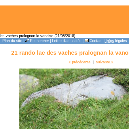
des vaches pralognan la vanoise (21/08/2018)
Plan du site
|
Rechercher
|
Lettre d'actualités
|
Contact
|
Infos
légales
21 rando lac des vaches pralognan la vanoi
< précédente
|
suivante >