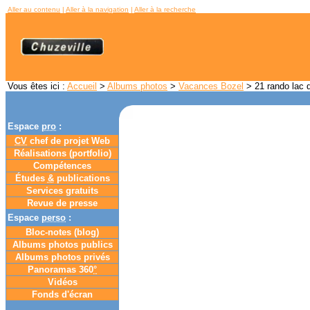
Aller au contenu
|
Aller à la navigation
|
Aller à la recherche
Vous êtes ici :
Accueil
>
Albums photos
>
Vacances Bozel
> 21 rando lac 
Espace
pro
:
CV
chef de projet Web
Réalisations (portfolio)
Compétences
Études
&
publications
Services gratuits
Revue de presse
Espace
perso
:
Bloc-notes (
blog
)
Albums photos publics
Albums photos privés
Panoramas 360
°
Vidéos
Fonds d'écran