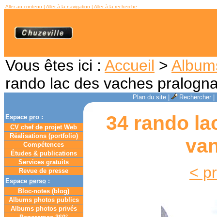
Aller au contenu
|
Aller à la navigation
|
Aller à la recherche
Vous êtes ici :
Accueil
>
Album
rando lac des vaches pralogna
Plan du site
|
Rechercher
|
34 rando la
Espace
pro
:
CV
chef de projet Web
Réalisations (portfolio)
van
Compétences
Études
&
publications
Services gratuits
< p
Revue de presse
Espace
perso
:
Bloc-notes (
blog
)
Albums photos publics
Albums photos privés