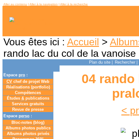
Aller au contenu
|
Aller à la navigation
|
Aller à la recherche
Vous êtes ici :
Accueil
>
Album
rando lac du col de la vanois
Plan du site
|
Rechercher
|
04 rando 
Espace
pro
:
CV
chef de projet Web
Réalisations (portfolio)
pral
Compétences
Études
&
publications
Services gratuits
< p
Revue de presse
Espace
perso
:
Bloc-notes (
blog
)
Albums photos publics
Albums photos privés