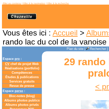
Aller au contenu
|
Aller à la navigation
|
Aller à la recherche
Vous êtes ici :
Accueil
>
Album
rando lac du col de la vanois
Plan du site
|
Rechercher
|
29 rando 
Espace
pro
:
CV
chef de projet Web
Réalisations (portfolio)
pral
Compétences
Études
&
publications
Services gratuits
< p
Revue de presse
Espace
perso
:
Bloc-notes (
blog
)
Albums photos publics
Albums photos privés