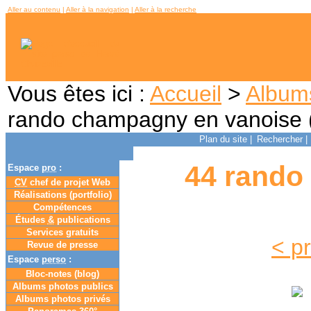
Aller au contenu
|
Aller à la navigation
|
Aller à la recherche
Vous êtes ici :
Accueil
>
Album
rando champagny en vanoise 
Plan du site
|
Rechercher
|
44 rando
Espace
pro
:
CV
chef de projet Web
Réalisations (portfolio)
Compétences
Études
&
publications
Services gratuits
< p
Revue de presse
Espace
perso
:
Bloc-notes (
blog
)
Albums photos publics
Albums photos privés