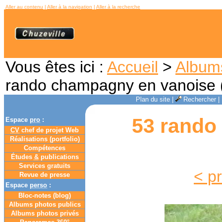
Aller au contenu
|
Aller à la navigation
|
Aller à la recherche
Vous êtes ici :
Accueil
>
Album
rando champagny en vanoise 
Plan du site
|
Rechercher
|
53 rando
Espace
pro
:
CV
chef de projet Web
Réalisations (portfolio)
Compétences
Études
&
publications
Services gratuits
< p
Revue de presse
Espace
perso
:
Bloc-notes (
blog
)
Albums photos publics
Albums photos privés