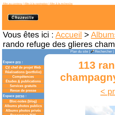
Aller au contenu
|
Aller à la navigation
|
Aller à la recherche
Vous êtes ici :
Accueil
>
Album
rando refuge des glieres cha
Plan du site
|
Rechercher
|
113 ran
Espace
pro
:
CV
chef de projet Web
Réalisations (portfolio)
champagny 
Compétences
Études
&
publications
Services gratuits
< p
Revue de presse
Espace
perso
:
Bloc-notes (
blog
)
Albums photos publics
Albums photos privés