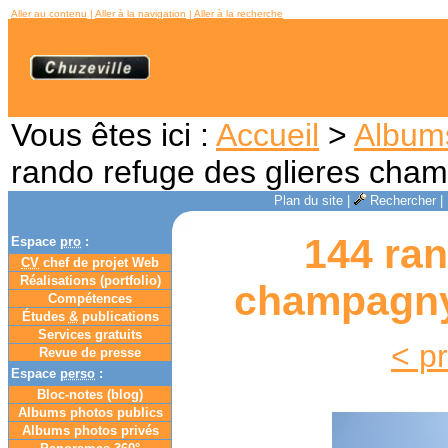
Aller au contenu
|
Aller à la navigation
|
Aller à la recherche
Vous êtes ici :
Accueil
>
Album
rando refuge des glieres cha
Plan du site
|
Rechercher
|
144 ran
Espace
pro
:
CV
chef de projet Web
Réalisations (portfolio)
champagny 
Compétences
Études
&
publications
Services gratuits
< p
Revue de presse
Espace
perso
:
Bloc-notes (
blog
)
Albums photos publics
Albums photos privés