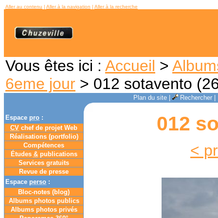
Aller au contenu
|
Aller à la navigation
|
Aller à la recherche
Vous êtes ici :
Accueil
>
Album
6eme jour
> 012 sotavento (2
Plan du site
|
Rechercher
|
012 so
Espace
pro
:
CV
chef de projet Web
Réalisations (portfolio)
Compétences
< p
Études
&
publications
Services gratuits
Revue de presse
Espace
perso
:
Bloc-notes (
blog
)
Albums photos publics
Albums photos privés