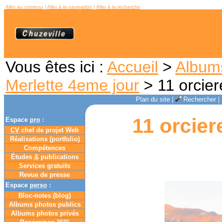
Aller au contenu
|
Aller à la navigation
|
Aller à la recherche
Vous êtes ici :
Accueil
>
Album
Merlette 4eme jour
> 11 orcier
Plan du site
|
Rechercher
|
11 orcier
Espace
pro
:
CV
chef de projet Web
Réalisations (portfolio)
Compétences
Études
&
publications
Services gratuits
Revue de presse
Espace
perso
:
Bloc-notes (
blog
)
Albums photos publics
Albums photos privés