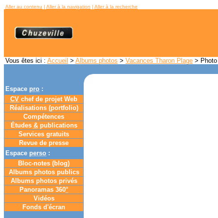
Aller au contenu
|
Aller à la navigation
|
Aller à la recherche
Vous êtes ici :
Accueil
>
Albums photos
>
Vacances Tharon Plage
> Photo 
Espace
pro
:
CV
chef de projet Web
Réalisations (portfolio)
Compétences
Études
&
publications
Services gratuits
Revue de presse
Espace
perso
:
Bloc-notes (
blog
)
Albums photos publics
Albums photos privés
Panoramas 360
°
Vidéos
Fonds d'écran