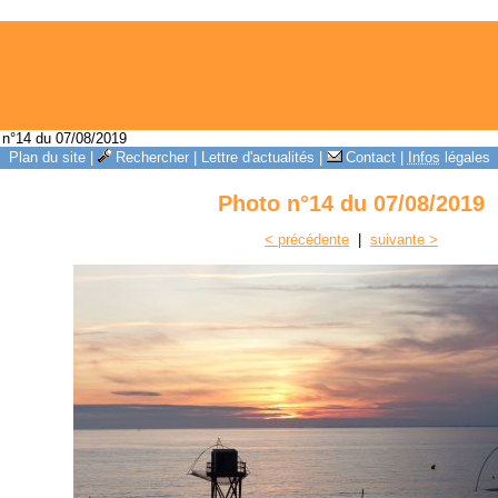
n°14 du 07/08/2019
Plan du site
|
Rechercher
|
Lettre d'actualités
|
Contact
|
Infos
légales
Photo n°14 du 07/08/2019
< précédente
|
suivante >