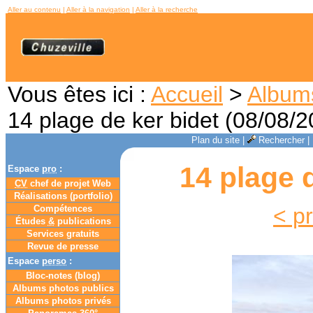
Aller au contenu
|
Aller à la navigation
|
Aller à la recherche
Vous êtes ici :
Accueil
>
Album
14 plage de ker bidet (08/08/2
Plan du site
|
Rechercher
|
14 plage 
Espace
pro
:
CV
chef de projet Web
Réalisations (portfolio)
Compétences
< p
Études
&
publications
Services gratuits
Revue de presse
Espace
perso
:
Bloc-notes (
blog
)
Albums photos publics
Albums photos privés