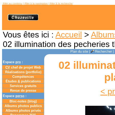
Aller au contenu
|
Aller à la navigation
|
Aller à la recherche
Vous êtes ici :
Accueil
>
Album
02 illumination des pecheries 
Plan du site
|
Rechercher
|
02 illumina
Espace
pro
:
CV
chef de projet Web
Réalisations (portfolio)
pl
Compétences
Études
&
publications
Services gratuits
< p
Revue de presse
Espace
perso
:
Bloc-notes (
blog
)
Albums photos publics
Albums photos privés