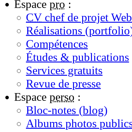
Espace
pro
:
CV
chef de projet Web
Réalisations (portfolio
Compétences
Études
&
publications
Services gratuits
Revue de presse
Espace
perso
:
Bloc-notes (
blog
)
Albums photos public