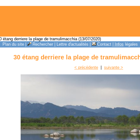
 étang derriere la plage de tramulimacchia (13/07/2020)
Plan du site
|
Rechercher
|
Lettre d'actualités
|
Contact
|
Infos
légales
30 étang derriere la plage de tramulimacch
< précédente
|
suivante >