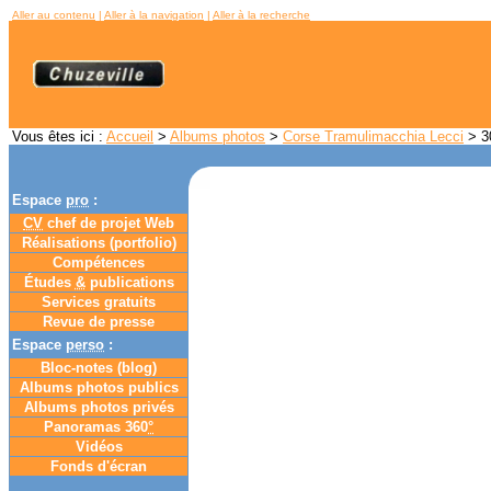
Aller au contenu
|
Aller à la navigation
|
Aller à la recherche
Vous êtes ici :
Accueil
>
Albums photos
>
Corse Tramulimacchia Lecci
> 30
Espace
pro
:
CV
chef de projet Web
Réalisations (portfolio)
Compétences
Études
&
publications
Services gratuits
Revue de presse
Espace
perso
:
Bloc-notes (
blog
)
Albums photos publics
Albums photos privés
Panoramas 360
°
Vidéos
Fonds d'écran