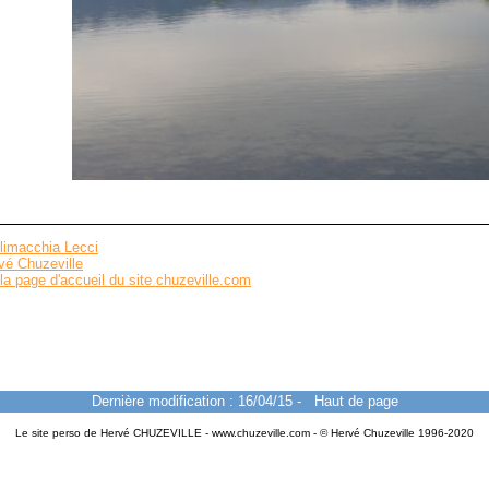
limacchia Lecci
vé Chuzeville
la page d'accueil du site chuzeville.com
Dernière modification : 16/04/15
-
Haut de page
Le site perso de Hervé CHUZEVILLE - www.chuzeville.com - © Hervé Chuzeville 1996-2020